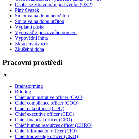
Osoba se zdravotním postižením (OZP)
Plný úvazek
Smlouva na dobu neurčitou
Smlouva na dobu určitou
Výplatní páska
Výpověď z pracovního poměru
Výpovědní lhůta
Zkrácený úvazek
Zkušební doba
Pracovní prostředí
29
Brainstorming
Briefing
Chief administrative officer (CAO)
Chief compliance officer (COO)
Chief data officer (CDO)
Chief executive officer (CEO)
Chief financial officer (CFO)
Chief human resources officer (CHRO)
Chief information officer (CIO)
Chief knowledge officer (CKO)