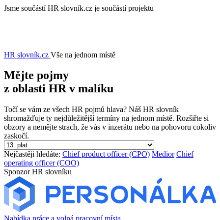
Jsme součástí
HR slovník.cz je součástí projektu
HR slovník
.cz
Vše na jednom místě
Mějte pojmy
z oblasti
HR
v malíku
Točí se vám ze všech HR pojmů hlava? Náš HR slovník
shromažďuje ty nejdůležitější termíny na jednom místě. Rozšiřte si
obzory a nemějte strach, že vás v inzerátu nebo na pohovoru cokoliv
zaskočí.
Nejčastěji hledáte:
Chief product officer (CPO)
Medior
Chief
operating officer (COO)
Sponzor HR slovníku
Nabídka práce a volná pracovní místa