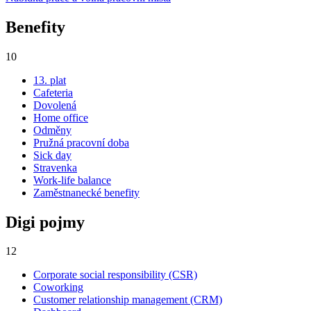
Benefity
10
13. plat
Cafeteria
Dovolená
Home office
Odměny
Pružná pracovní doba
Sick day
Stravenka
Work-life balance
Zaměstnanecké benefity
Digi pojmy
12
Corporate social responsibility (CSR)
Coworking
Customer relationship management (CRM)