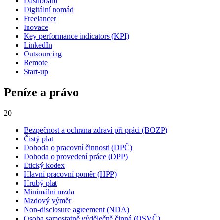
Dashboard
Digitální nomád
Freelancer
Inovace
Key performance indicators (KPI)
LinkedIn
Outsourcing
Remote
Start-up
Peníze a právo
20
Bezpečnost a ochrana zdraví při práci (BOZP)
Čistý plat
Dohoda o pracovní činnosti (DPČ)
Dohoda o provedení práce (DPP)
Etický kodex
Hlavní pracovní poměr (HPP)
Hrubý plat
Minimální mzda
Mzdový výměr
Non-disclosure agreement (NDA)
Osoba samostatně výdělečně činná (OSVČ)