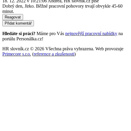
18. 12. 2022 v 10:21:06
Andrea, HR slovník.cz
píše
Dobrý den, Jirko. Běžné pracovní pohovory trvají obvykle 45-60
minut.
Reagovat
Přidat komentář
Hledáte si práci?
Máme pro Vás
nejnovější pracovní nabídky
na
portálu Personálka.cz!
HR slovník.cz © 2026 Všechna práva vyhrazena. Web provozuje
Primecore s.r.o.
(
reference a zkušenosti
)