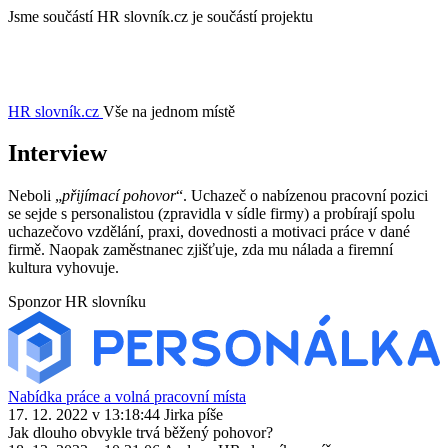
Jsme součástí
HR slovník.cz je součástí projektu
HR slovník
.cz
Vše na jednom místě
Interview
Neboli „
přijímací pohovor
“. Uchazeč o nabízenou pracovní pozici
se sejde s personalistou (zpravidla v sídle firmy) a probírají spolu
uchazečovo vzdělání, praxi, dovednosti a motivaci práce v dané
firmě. Naopak zaměstnanec zjišťuje, zda mu nálada a firemní
kultura vyhovuje.
Sponzor HR slovníku
Nabídka práce a volná pracovní místa
17. 12. 2022 v 13:18:44
Jirka
píše
Jak dlouho obvykle trvá běžený pohovor?