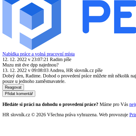
Nabídka práce a volná pracovní místa
12. 12. 2022 v 23:07:21
Radim
píše
Muzu mit dve dpp najednou?
13. 12. 2022 v 09:08:03
Andrea, HR slovník.cz
píše
Dobrý den, Radime. Dohod o provedení práce můžete mít několik najed
pouze u jednoho zaměstnavatele.
Reagovat
Přidat komentář
Hledáte si práci na dohodu o provedení práce?
Máme pro Vás
nej
HR slovník.cz © 2026 Všechna práva vyhrazena. Web provozuje
Pri